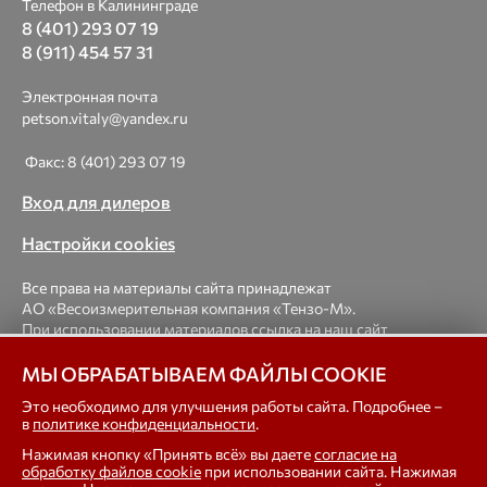
Телефон в Калининграде
8 (401) 293 07 19
8 (911) 454 57 31
Электронная почта
petson.vitaly@yandex.ru
Факс: 8 (401) 293 07 19
Вход для дилеров
Настройки cookies
Все права на материалы сайта принадлежат
АО «Весоизмерительная компания «Тензо-М».
При использовании материалов ссылка на наш сайт
обязательна.
МЫ ОБРАБАТЫВАЕМ ФАЙЛЫ COOKIE
© 1998-2026 Весоизмерительная компания «Тензо-М» —
Это необходимо для улучшения работы сайта. Подробнее –
в
политике конфиденциальности
.
платформенные, крановые, вагонные, бункерные,
автомобильные весы, весовые дозаторы для фасовки,
Нажимая кнопку «Принять всё» вы даете
согласие на
тензодатчики
обработку файлов cookie
при использовании сайта. Нажимая