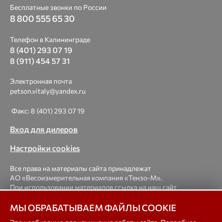
Бесплатные звонки по России
8 800 555 65 30
Телефон в Калининграде
8 (401) 293 07 19
8 (911) 454 57 31
Электронная почта
petson.vitaly@yandex.ru
Факс: 8 (401) 293 07 19
Вход для дилеров
Настройки cookies
Все права на материалы сайта принадлежат
АО «Весоизмерительная компания «Тензо-М».
При использовании материалов ссылка на наш сайт
обязательна.
МЫ ОБРАБАТЫВАЕМ ФАЙЛЫ COOKIE
© 1998-2026 Весоизмерительная компания «Тензо-М» —