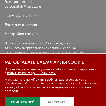
Электронная почта
petson.vitaly@yandex.ru
Факс: 8 (401) 293 07 19
Вход для дилеров
Настройки cookies
Все права на материалы сайта принадлежат
АО «Весоизмерительная компания «Тензо-М».
При использовании материалов ссылка на наш сайт
обязательна.
МЫ ОБРАБАТЫВАЕМ ФАЙЛЫ COOKIE
© 1998-2026 Весоизмерительная компания «Тензо-М» —
Это необходимо для улучшения работы сайта. Подробнее –
в
политике конфиденциальности
.
платформенные, крановые, вагонные, бункерные,
автомобильные весы, весовые дозаторы для фасовки,
Нажимая кнопку «Принять всё» вы даете
согласие на
тензодатчики
обработку файлов cookie
при использовании сайта. Нажимая
кнопку «Настроить» вы можете управлять настройками
согласия.
In english
ПРИНЯТЬ ВСЁ
НАСТРОИТЬ