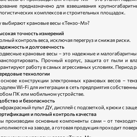
ование предназначено для взвешивания крупногабаритн
 логистических комплексов и строительных площадок.
 выбирают крановые весы «Тензо-М»?
ысокая точность измерений
олный контроль веса, исключая перегруз и снижая риски.
адежность и долговечность
одвесные крановые весы – это надежные и малогабаритные
ранспортировать. Прочный корпус, защита от пыли и вла
арантируют работу в самых агрессивных условиях. Период р
ередовые технологии
 основе конструкции электронных крановых весов – тен
одулем Wi-Fi для интеграции в сеть предприятия собственн
юбом ПК или мобильном устройстве.
добство и безопасность
нфракрасный пульт ДУ, дисплей с подсветкой, крюки с заще
ертификация и полный контроль качества
ы производим основные компоненты сами – от тензодатч
ыполняются на заводе, а готовая продукция проходит поверк