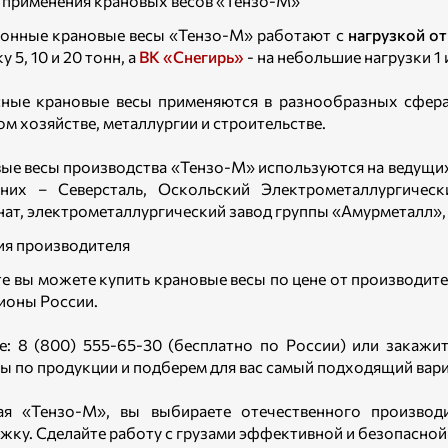
применения крановых весов «Тензо-М»
онные крановые весы «Тензо-М» работают с
нагрузкой от
у 5, 10 и 20 тонн, а
ВК «Снегирь»
- на небольшие нагрузки 1 и
ные крановые весы применяются в разнообразных сферах
ом хозяйстве, металлургии и строительстве.
ые весы производства «Тензо-М» используются на ведущи
них – Северсталь, Оскольский Электрометаллургичес
ат, электрометаллургический завод группы «Амурметалл», 
ия производителя
те вы можете купить крановые весы по цене от производител
гионы России.
е: 8 (800) 555-65-30 (бесплатно по России) или закажи
ы по продукции и подберем для вас самый подходящий вари
я «Тензо-М», вы выбираете отечественного производ
жку. Сделайте работу с грузами эффективной и безопасной