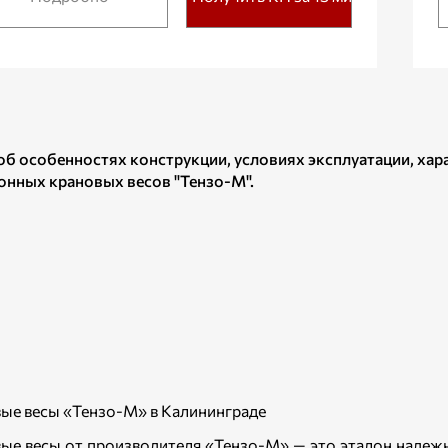
об особенностях конструкции, условиях эксплуатации, ха
онных крановых весов "Тензо-М".
ые весы «Тензо-М» в Калининграде
ые весы от производителя «Тензо-М» — это эталон надежн