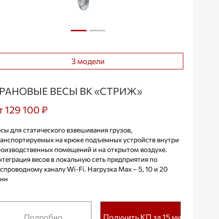
3 модели
РАНОВЫЕ ВЕСЫ ВК «СТРИЖ»
т 129 100 ₽
сы для статического взвешивания грузов,
анспортируемых на крюке подъемных устройств внутри
оизводственных помещений и на открытом воздухе.
теграция весов в локальную сеть предприятия по
спроводному каналу Wi-Fi. Нагрузка Max – 5, 10 и 20
онн
Подробно
Получить КП за 15 мин.