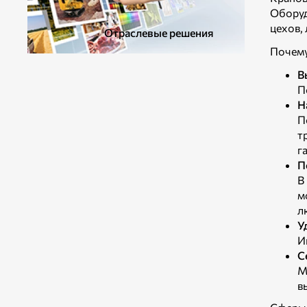
Оборуд
цехов,
Отраслевые решения
Почему
В
П
Н
П
т
г
П
В
м
л
У
И
С
М
в