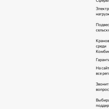
Сферы 
Электр
нагрузк
Подвес
сельск
Кранов
среди 
Комбин
Гарант
На сай
все ре
Звонит
вопрос
Выбира
поддер