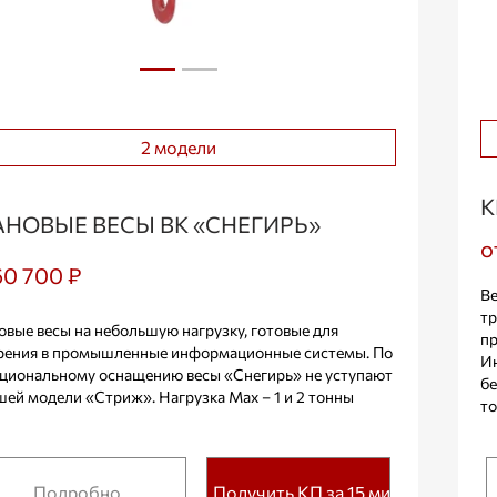
2 модели
К
АНОВЫЕ ВЕСЫ ВК «СНЕГИРЬ»
о
60 700 ₽
Ве
тр
овые весы на небольшую нагрузку, готовые для
пр
рения в промышленные информационные системы. По
Ин
циональному оснащению весы «Снегирь» не уступают
бе
шей модели «Стриж». Нагрузка Max – 1 и 2 тонны
т
Подробно
Получить КП за 15 мин.