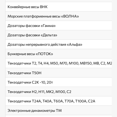
Конвейерные весы ВНК
Морские платформенные весы «ВОЛНА»
Дозаторы фасовки «Гамма»
Дозаторы фасовки «Дельта»
Дозаторы непрерывного действия «Альфа»
Бункерные весы «ПОТОК»
Тензодатчики Т2, Т4, Н4, М50, М70, М100, МВ150, МВ, С2, М22,
Тензодатчики Т50Н
Тензодатчики С2К -10, 20т
Тензодатчики Н2, Н11, МК2, М100, С2
Тензодатчики Т24А, Т40А, Т60А, Т70А, Т100А, С2А
Электронные динамометры ТМ