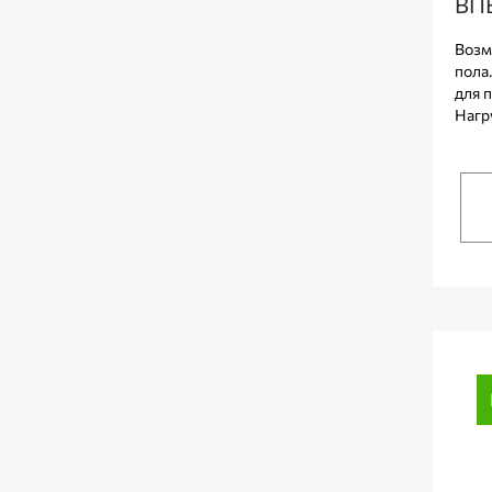
ВП
Возм
пола
для 
Нагру