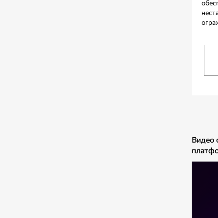
обес
нест
огра
Видео 
платфо