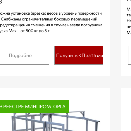
В
Ма
ожна установка (врезка) весов в уровень поверхности
те
. Снабжены ограничителями боковых перемещений
Не
предотвращения смещения в случае наезда погрузчика.
пе
зка Max – от 500 кг до 5 т
Ma
Подробно
Получить КП за 15 мин.
В РЕЕСТРЕ МИНПРОМТОРГА