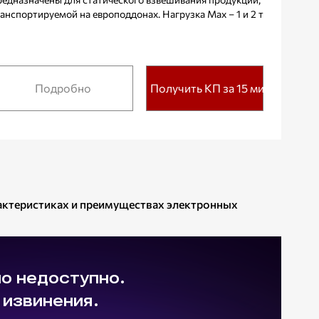
анспортируемой на европоддонах. Нагрузка Max – 1 и 2 т
Подробно
Получить КП за 15 мин.
рактеристиках и преимуществах электронных