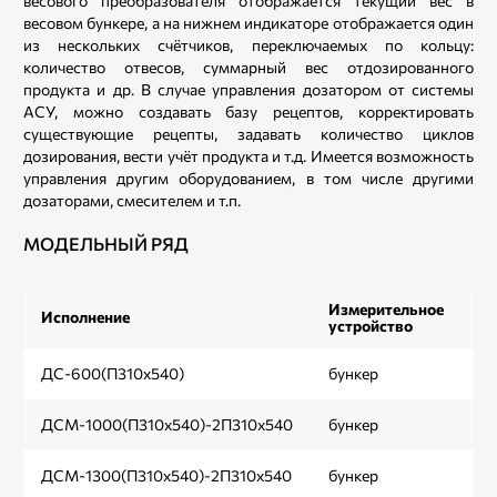
весового преобразователя отображается текущий вес в
весовом бункере, а на нижнем индикаторе отображается один
из нескольких счётчиков, переключаемых по кольцу:
количество отвесов, суммарный вес отдозированного
продукта и др. В случае управления дозатором от системы
АСУ, можно создавать базу рецептов, корректировать
существующие рецепты, задавать количество циклов
дозирования, вести учёт продукта и т.д. Имеется возможность
управления другим оборудованием, в том числе другими
дозаторами, смесителем и т.п.
МОДЕЛЬНЫЙ РЯД
Измерительное
Ко
Исполнение
устройство
ко
ДС-600(П310х540)
бункер
1
ДСМ-1000(П310х540)-2П310х540
бункер
2
ДСМ-1300(П310х540)-2П310х540
бункер
2