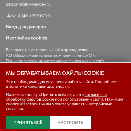
petson.vitaly@yandex.ru
Факс: 8 (401) 293 07 19
Вход для дилеров
Настройки cookies
Все права на материалы сайта принадлежат
АО «Весоизмерительная компания «Тензо-М».
При использовании материалов ссылка на наш сайт
обязательна.
МЫ ОБРАБАТЫВАЕМ ФАЙЛЫ COOKIE
© 1998-2026 Весоизмерительная компания «Тензо-М» —
Это необходимо для улучшения работы сайта. Подробнее –
в
политике конфиденциальности
.
платформенные, крановые, вагонные, бункерные,
автомобильные весы, весовые дозаторы для фасовки,
Нажимая кнопку «Принять всё» вы даете
согласие на
тензодатчики
обработку файлов cookie
при использовании сайта. Нажимая
кнопку «Настроить» вы можете управлять настройками
согласия.
In english
ПРИНЯТЬ ВСЁ
НАСТРОИТЬ