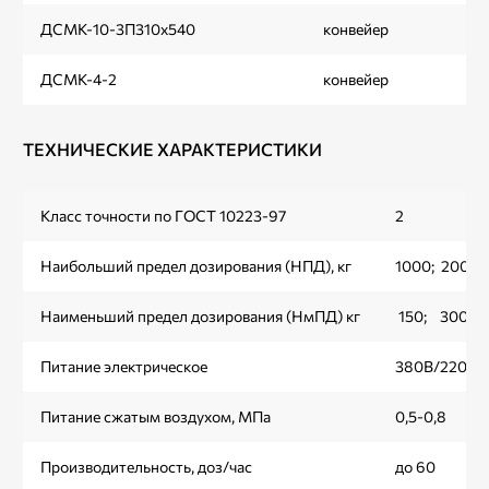
ДСМК-10-3П310х540
конвейер
3
ДСМК-4-2
конвейер
2
ТЕХНИЧЕСКИЕ ХАРАКТЕРИСТИКИ
Класс точности по ГОСТ 10223-97
2
Наибольший предел дозирования (НПД), кг
1000; 2000;
Наименьший предел дозирования (НмПД) кг
150; 300; 
Питание электрическое
380В/220В/
Питание сжатым воздухом, МПа
0,5-0,8
Производительность, доз/час
до 60