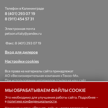
Телефон в Калининграде
8 (401) 293 07 19
8 (911) 454 57 31
Электронная почта
petson.vitaly@yandex.ru
Факс: 8 (401) 293 07 19
Вход для дилеров
Настройки cookies
Все права на материалы сайта принадлежат
АО «Весоизмерительная компания «Тензо-М».
При использовании материалов ссылка на наш сайт
обязательна.
МЫ ОБРАБАТЫВАЕМ ФАЙЛЫ COOKIE
© 1998-2026 Весоизмерительная компания «Тензо-М» —
Это необходимо для улучшения работы сайта. Подробнее –
в
политике конфиденциальности
.
платформенные, крановые, вагонные, бункерные,
автомобильные весы, весовые дозаторы для фасовки,
Нажимая кнопку «Принять всё» вы даете
согласие на