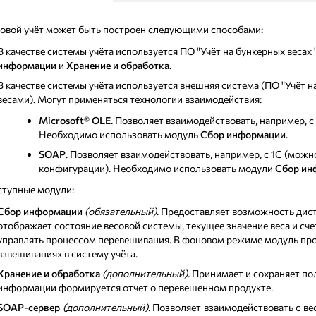
овой учёт может быть построен следующими способами:
В качестве системы учёта используется ПО "Учёт на бункерных веса
информации
и
Хранение и обработка
.
В качестве системы учёта используется внешняя система (ПО "Учёт н
весами). Могут применяться технологии взаимодействия:
Microsoft® OLE
. Позволяет взаимодействовать, например, с
Необходимо использовать модуль
Сбор информации
.
SOAP
. Позволяет взаимодействовать, например, с 1С (мож
конфигурации). Необходимо использовать модули
Сбор ин
тупные модули:
Сбор информации
(обязательный)
. Предоставляет возможность дис
отображает состояние весовой системы, текущее значение веса и сче
управлять процессом перевешивания. В фоновом режиме модуль про
взвешиваниях в систему учёта.
Хранение и обработка
(дополнительный).
Принимает и сохраняет по
информации формируется отчет о перевешенном продукте.
SOAP-сервер
(дополнительный).
Позволяет взаимодействовать с ве