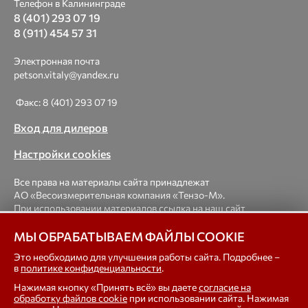
Телефон в Калининграде
8 (401) 293 07 19
8 (911) 454 57 31
Электронная почта
petson.vitaly@yandex.ru
Факс: 8 (401) 293 07 19
Вход для дилеров
Настройки cookies
Все права на материалы сайта принадлежат
АО «Весоизмерительная компания «Тензо-М».
При использовании материалов ссылка на наш сайт
обязательна.
МЫ ОБРАБАТЫВАЕМ ФАЙЛЫ COOKIE
© 1998-2026 Весоизмерительная компания «Тензо-М» —
Это необходимо для улучшения работы сайта. Подробнее –
в
политике конфиденциальности
.
платформенные, крановые, вагонные, бункерные,
автомобильные весы, весовые дозаторы для фасовки,
Нажимая кнопку «Принять всё» вы даете
согласие на
тензодатчики
обработку файлов cookie
при использовании сайта. Нажимая